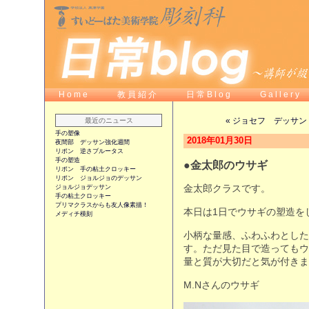
H o m e
教 員 紹 介
日 常 B l o g
G a l l e r y
« ジョセフ デッサン
最近のニュース
手の塑像
2018年01月30日
夜間部 デッサン強化週間
リポン 逆さブルータス
手の塑造
●金太郎のウサギ
リポン 手の粘土クロッキー
リポン ジョルジョのデッサン
ジョルジョデッサン
金太郎クラスです。
手の粘土クロッキー
プリマクラスからも友人像素描！
本日は1日でウサギの塑造を
メディチ模刻
小柄な量感、ふわふわとした
す。ただ見た目で造ってもウ
量と質が大切だと気が付きま
M.Nさんのウサギ