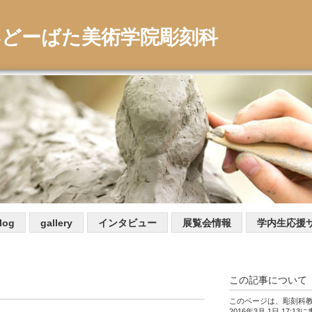
いどーばた美術学院彫刻科
log
gallery
インタビュー
展覧会情報
学内生応援
この記事について
このページは、彫刻科
2016年3月 1日 17:1