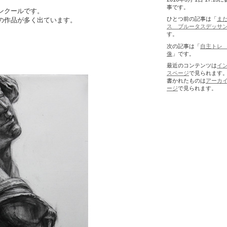
事です。
ンクールです。
ひとつ前の記事は「
ま
の作品が多く出ています。
ス ブルータスデッサ
す。
次の記事は「
自主トレ
像
」です。
最近のコンテンツは
イ
スページ
で見られます
書かれたものは
アーカ
ージ
で見られます。