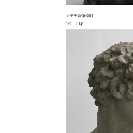
メヂチ首像模刻
1位 L.I君