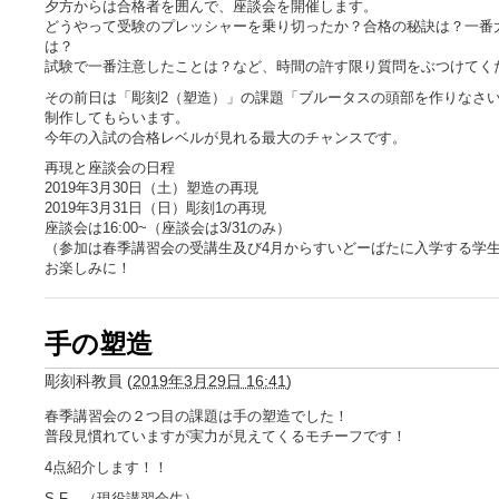
夕方からは合格者を囲んで、座談会を開催します。
どうやって受験のプレッシャーを乗り切ったか？合格の秘訣は？一番
は？
試験で一番注意したことは？など、時間の許す限り質問をぶつけてく
その前日は「彫刻2（塑造）」の課題「ブルータスの頭部を作りなさい
制作してもらいます。
今年の入試の合格レベルが見れる最大のチャンスです。
再現と座談会の日程
2019年3月30日（土）塑造の再現
2019年3月31日（日）彫刻1の再現
座談会は16:00~（座談会は3/31のみ）
（参加は春季講習会の受講生及び4月からすいどーばたに入学する学
お楽しみに！
手の塑造
彫刻科教員
(
2019年3月29日 16:41
)
春季講習会の２つ目の課題は手の塑造でした！
普段見慣れていますが実力が見えてくるモチーフです！
4点紹介します！！
S.F （現役講習会生）