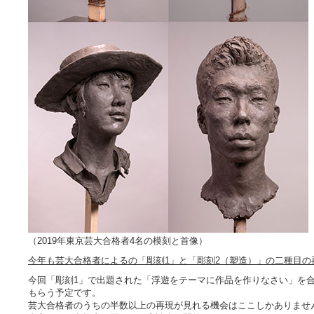
（2019年東京芸大合格者4名の模刻と首像）
今年も芸大合格者によるの「彫刻1」と「彫刻2（塑造）」の二種目の
今回「彫刻1」で出題された「浮遊をテーマに作品を作りなさい」を合
もらう予定です。
芸大合格者のうちの半数以上の再現が見れる機会はここしかありませ