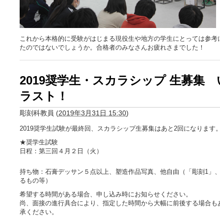
これから本格的に受験がはじまる現役生や地方の学生にとっては参考
たのではないでしょうか。合格者のみなさんお疲れさまでした！
2019奨学生・スカラシップ 生募集
ラスト！
彫刻科教員
(
2019年3月31日 15:30
)
2019奨学生試験が最終回、スカラシップ生募集はあと2回になります
★奨学生試験
日程：第三回４月２日（火）
持ち物：石膏デッサン５点以上、塑造作品写真、他自由（「彫刻1」
るもの等）
希望する時間がある場合、申し込み時にお知らせください。
尚、面接の進行具合により、指定した時間から大幅に前後する場合も
承ください。