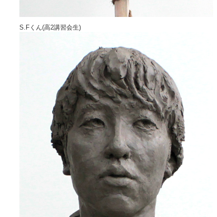
S.Fくん(高2講習会生)