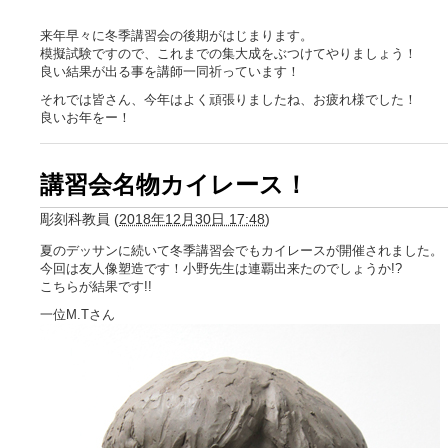
来年早々に冬季講習会の後期がはじまります。
模擬試験ですので、これまでの集大成をぶつけてやりましょう！
良い結果が出る事を講師一同祈っています！
それでは皆さん、今年はよく頑張りましたね、お疲れ様でした！
良いお年をー！
講習会名物カイレース！
彫刻科教員
(
2018年12月30日 17:48
)
夏のデッサンに続いて冬季講習会でもカイレースが開催されました。
今回は友人像塑造です！小野先生は連覇出来たのでしょうか!?
こちらが結果です!!
一位M.Tさん