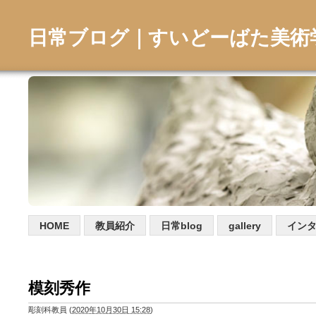
日常ブログ｜すいどーばた美術
HOME
教員紹介
日常blog
gallery
イン
模刻秀作
彫刻科教員
(
2020年10月30日 15:28
)