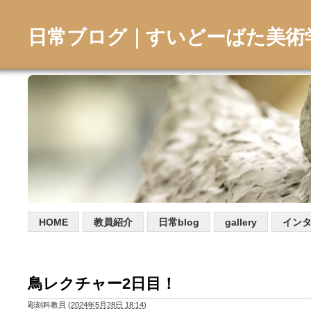
日常ブログ｜すいどーばた美術
HOME
教員紹介
日常blog
gallery
イン
鳥レクチャー2日目！
彫刻科教員
(
2024年5月28日 18:14
)